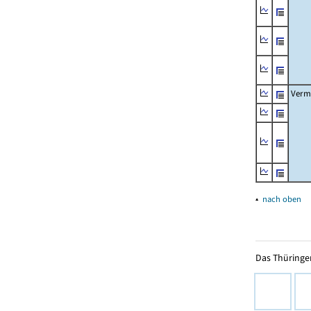
Verm
▴
nach oben
Das Thüringer