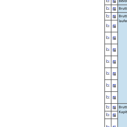
Bevö
Brutt
Brut
lauf
Brut
Kapi