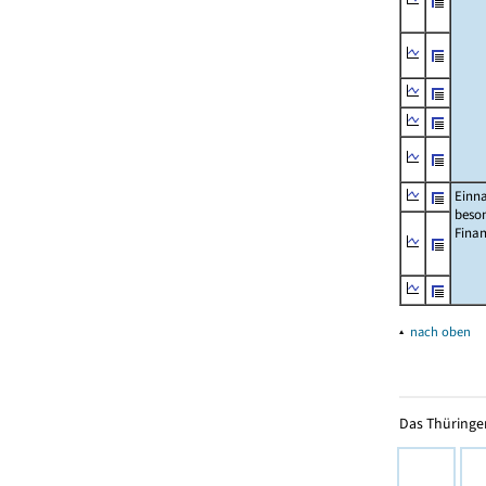
Einn
beso
Fina
▴
nach oben
Das Thüringer