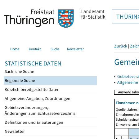
THÜRIN
Zurück
|
Zeic
Home
Kontakt
Suche
Newsletter
Gemein
STATISTISCHE DATEN
Sachliche Suche
▸
Gebietsver
Regionale Suche
▸
Allgemeine
Kürzlich bereitgestellte Daten
Allgemeine Angaben, Zuordnungen
Einnahmen n
Gebietsveränderungen,
Quelle: Jahresr
Änderungen zum Schlüsselverzeichnis
Einnahmen ohne
Schuldenaufnah
Definitionen und Erläuterungen
Einwohner am 3
Newsletter