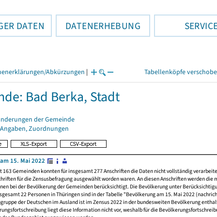
GER DATEN
DATENERHEBUNG
SERVIC
henerklärungen/Abkürzungen
|
Tabellenköpfe verschob
de: Bad Berka, Stadt
änderungen der Gemeinde
 Angaben, Zuordnungen
am 15. Mai 2022
t 163 Gemeinden konnten für insgesamt 277 Anschriften die Daten nicht vollständig verarbeit
hriften für die Zensusbefragung ausgewählt worden waren. An diesen Anschriften werden die 
nen bei der Bevölkerung der Gemeinden berücksichtigt. Die Bevölkerung unter Berücksichtig
nsgesamt 22 Personen in Thüringen sind in der Tabelle "Bevölkerung am 15. Mai 2022 (nachricht
ngruppe der Deutschen im Ausland ist im Zensus 2022 in der bundesweiten Bevölkerung enthal
rungsfortschreibung liegt diese Information nicht vor, weshalb für die Bevölkerungsfortschrei