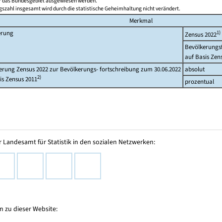
ür das Bundesgebiet ausgewiesen werden.
szahl insgesamt wird durch die statistische Geheimhaltung nicht verändert.
Merkmal
erung
1)
Zensus 2022
Bevölkerungs
auf Basis Zen
rung Zensus 2022 zur Bevölkerungs- fortschreibung zum 30.06.2022
absolut
2)
is Zensus 2011
prozentual
 Landesamt für Statistik in den sozialen Netzwerken:
 zu dieser Website: