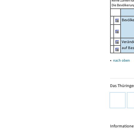
keine Zahlen f
Die Bevölkerung
Bevölk
Verände
auf Bas
▴
nach oben
Das Thüringer
Informationen