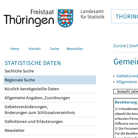
THÜRIN
Zurück
|
Zeic
Home
Kontakt
Suche
Newsletter
Gemein
STATISTISCHE DATEN
Sachliche Suche
▸
Gebietsver
Regionale Suche
▸
Allgemeine
Kürzlich bereitgestellte Daten
Allgemeine Angaben, Zuordnungen
Bevölkerung 
Gebietsveränderungen,
1) In bundeswei
Änderungen zum Schlüsselverzeichnis
obwohl die Ansc
erfassten Perso
Definitionen und Erläuterungen
Differenz von i
2) Die Persone
Newsletter
Für die Bevölke