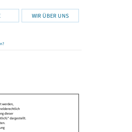
E
WIR ÜBER UNS
en?
et werden,
melderechtlich
ung dieser
lich)" dargestellt.
ten.
bung