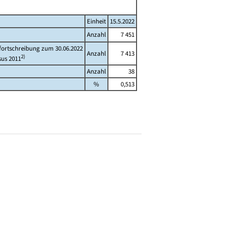
Einheit
15.5.2022
Anzahl
7 451
fortschreibung zum 30.06.2022
Anzahl
7 413
2)
sus 2011
Anzahl
38
%
0,513