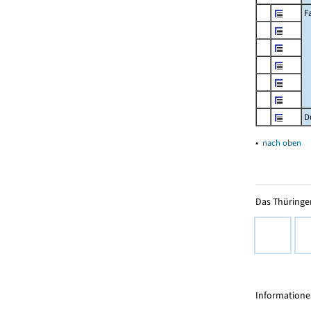
F
D
▴
nach oben
Das Thüringer
Informationen