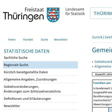
THÜRIN
Zurück
|
Zeic
Home
Kontakt
Suche
Newsletter
Gemein
STATISTISCHE DATEN
Sachliche Suche
▸
Gebietsver
Regionale Suche
▸
Allgemeine
Kürzlich bereitgestellte Daten
Allgemeine Angaben, Zuordnungen
Familien am 
Gebietsveränderungen,
In bundesweit 1
Änderungen zum Schlüsselverzeichnis
ausgewählt wor
Bevölkerungszah
Definitionen und Erläuterungen
(nachrichtlich)"
Abweichungen i
Newsletter