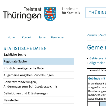
THÜRIN
Zurück
|
Zeic
Home
Kontakt
Suche
Newsletter
Gemein
STATISTISCHE DATEN
Sachliche Suche
▸
Gebietsver
Regionale Suche
▸
Allgemeine
Kürzlich bereitgestellte Daten
Allgemeine Angaben, Zuordnungen
Gebäude mit
Gebietsveränderungen,
In bundesweit 1
Änderungen zum Schlüsselverzeichnis
ausgewählt wor
Bevölkerungszah
Definitionen und Erläuterungen
(nachrichtlich)"
Abweichungen i
Newsletter