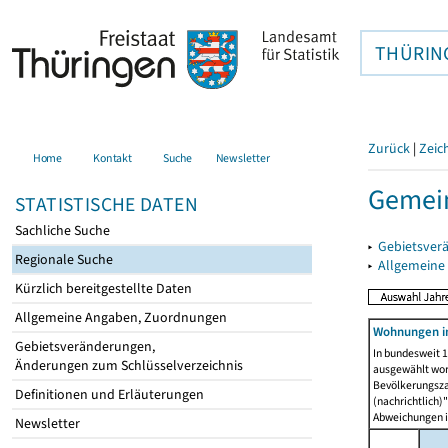
THÜRIN
Zurück
|
Zeic
Home
Kontakt
Suche
Newsletter
Gemein
STATISTISCHE DATEN
Sachliche Suche
▸
Gebietsver
Regionale Suche
▸
Allgemeine
Kürzlich bereitgestellte Daten
Allgemeine Angaben, Zuordnungen
Wohnungen i
Gebietsveränderungen,
In bundesweit 1
Änderungen zum Schlüsselverzeichnis
ausgewählt wor
Bevölkerungszah
Definitionen und Erläuterungen
(nachrichtlich)"
Abweichungen i
Newsletter