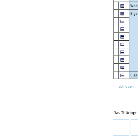
Woh
Eig
Eig
▴
nach oben
Das Thüringer