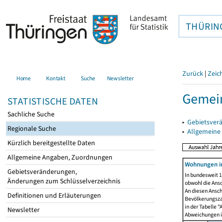
THÜRIN
Zurück
|
Zeic
Home
Kontakt
Suche
Newsletter
Gemein
STATISTISCHE DATEN
Sachliche Suche
▸
Gebietsver
Regionale Suche
▸
Allgemeine
Kürzlich bereitgestellte Daten
Allgemeine Angaben, Zuordnungen
Wohnungen i
Gebietsveränderungen,
In bundesweit 1
Änderungen zum Schlüsselverzeichnis
obwohl die Ans
An diesen Ansch
Definitionen und Erläuterungen
Bevölkerungszah
in der Tabelle 
Newsletter
Abweichungen i