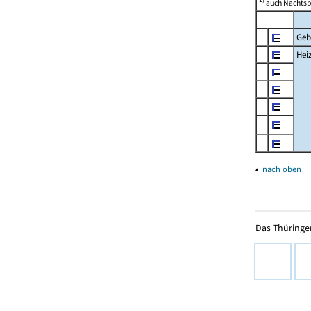
auch Nachtsp
Geb
Hei
▴
nach oben
Das Thüringer