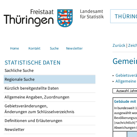
THÜRIN
Zurück
|
Zeic
Home
Kontakt
Suche
Newsletter
Gemein
STATISTISCHE DATEN
Sachliche Suche
▸
Gebietsver
Regionale Suche
▸
Allgemeine
Kürzlich bereitgestellte Daten
Allgemeine Angaben, Zuordnungen
Gebäude mit
Gebietsveränderungen,
In bundesweit 1
Änderungen zum Schlüsselverzeichnis
ausgewählt wor
Bevölkerungszah
Definitionen und Erläuterungen
(nachrichtlich)"
Abweichungen i
Newsletter