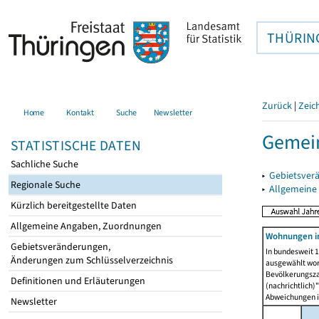
THÜRIN
Zurück
|
Zeic
Home
Kontakt
Suche
Newsletter
Gemein
STATISTISCHE DATEN
Sachliche Suche
▸
Gebietsver
Regionale Suche
▸
Allgemeine
Kürzlich bereitgestellte Daten
Allgemeine Angaben, Zuordnungen
Wohnungen i
Gebietsveränderungen,
In bundesweit 1
Änderungen zum Schlüsselverzeichnis
ausgewählt wor
Bevölkerungszah
Definitionen und Erläuterungen
(nachrichtlich)"
Abweichungen i
Newsletter