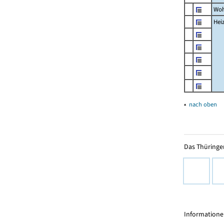
Woh
Hei
▴
nach oben
Das Thüringer
Informationen