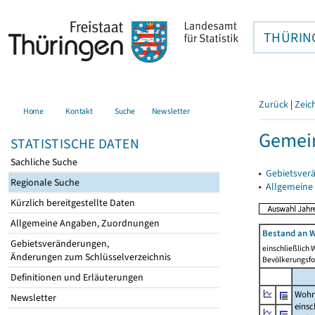
THÜRIN
Zurück
|
Zeic
Home
Kontakt
Suche
Newsletter
Gemein
STATISTISCHE DATEN
Sachliche Suche
▸
Gebietsver
Regionale Suche
▸
Allgemeine
Kürzlich bereitgestellte Daten
Allgemeine Angaben, Zuordnungen
Bestand an W
Gebietsveränderungen,
einschließlich
Änderungen zum Schlüsselverzeichnis
Bevölkerungsfo
Definitionen und Erläuterungen
Wohn
Newsletter
einsc