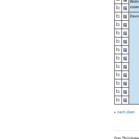
Wohn
zus
Davo
▴
nach oben
Das Thüringer