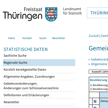
THÜRIN
Zurück
|
Zeic
Home
Kontakt
Suche
Newsletter
Gemei
STATISTISCHE DATEN
Sachliche Suche
▸
Gebietsver
Regionale Suche
▸
Allgemeine
Kürzlich bereitgestellte Daten
Allgemeine Angaben, Zuordnungen
Bevölkerung 
Gebietsveränderungen,
1) Bevölkerungs
Änderungen zum Schlüsselverzeichnis
2) Bevölkerungs
Definitionen und Erläuterungen
Zensu
Newsletter