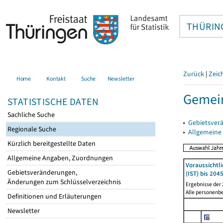
THÜRIN
Zurück
|
Zeic
Home
Kontakt
Suche
Newsletter
Gemei
STATISTISCHE DATEN
Sachliche Suche
▸
Gebietsver
Regionale Suche
▸
Allgemeine
Kürzlich bereitgestellte Daten
Allgemeine Angaben, Zuordnungen
Voraussichtl
Gebietsveränderungen,
(IST) bis 204
Änderungen zum Schlüsselverzeichnis
Ergebnisse der
Alle personenb
Definitionen und Erläuterungen
Newsletter