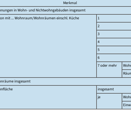
Merkmal
nungen in Wohn- und Nichtwohngebäuden insgesamt
on mit ... Wohnraum/Wohnräumen einschl. Küche
1
2
3
4
5
6
7 oder mehr
Woh
Räu
nräume insgesamt
nfläche
insgesamt
je
Woh
Einw