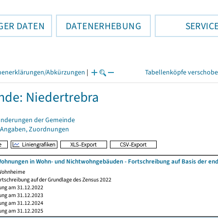
GER DATEN
DATENERHEBUNG
SERVIC
henerklärungen/Abkürzungen
|
Tabellenköpfe verschob
de: Niedertrebra
änderungen der Gemeinde
 Angaben, Zuordnungen
ohnungen in Wohn- und Nichtwohngebäuden - Fortschreibung auf Basis der en
 Wohnheime
rtschreibung auf der Grundlage des Zensus 2022
ung am 31.12.2022
ung am 31.12.2023
ung am 31.12.2024
ung am 31.12.2025