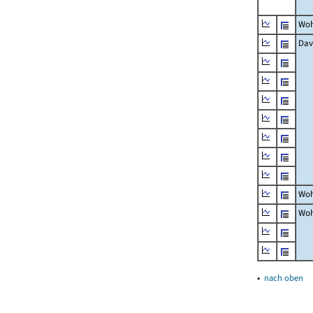
Woh
Dav
Woh
Woh
▴
nach oben