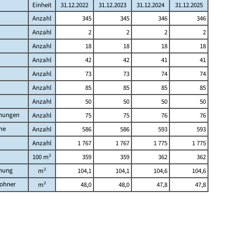
Einheit
31.12.2022
31.12.2023
31.12.2024
31.12.2025
Anzahl
345
345
346
346
Anzahl
2
2
2
2
Anzahl
18
18
18
18
Anzahl
42
42
41
41
Anzahl
73
73
74
74
Anzahl
85
85
85
85
Anzahl
50
50
50
50
nungen
Anzahl
75
75
76
76
me
Anzahl
586
586
593
593
Anzahl
1 767
1 767
1 775
1 775
100 m²
359
359
362
362
nung
m²
104,1
104,1
104,6
104,6
ohner
m²
48,0
48,0
47,8
47,8