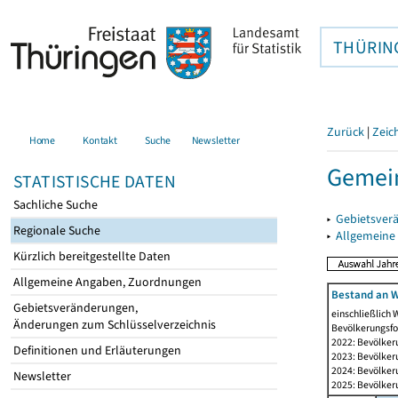
THÜRIN
Zurück
|
Zeic
Home
Kontakt
Suche
Newsletter
Gemein
STATISTISCHE DATEN
Sachliche Suche
▸
Gebietsver
Regionale Suche
▸
Allgemeine
Kürzlich bereitgestellte Daten
Allgemeine Angaben, Zuordnungen
Bestand an W
Gebietsveränderungen,
einschließlich
Änderungen zum Schlüsselverzeichnis
Bevölkerungsfo
2022: Bevölker
Definitionen und Erläuterungen
2023: Bevölker
2024: Bevölker
Newsletter
2025: Bevölker