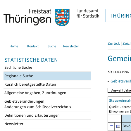
THÜRIN
Zurück
|
Zeic
Home
Kontakt
Suche
Newsletter
Gemein
STATISTISCHE DATEN
Sachliche Suche
bis 14.03.1996
Regionale Suche
▸
Gebietsver
Kürzlich bereitgestellte Daten
Allgemeine Angaben, Zuordnungen
Steuereinnah
Gebietsveränderungen,
Änderungen zum Schlüsselverzeichnis
Quelle: Jahresr
Einwohner am 3
Definitionen und Erläuterungen
Newsletter
Bevö