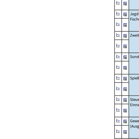
Jagd
Fisch
Zwei
Sonst
Spie
Steue
Einn
Gewe
(Aus