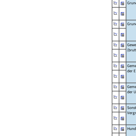
Grun
Grun
Gewe
(brut
Geme
der 
Geme
der 
Sonst
Verg
Hund