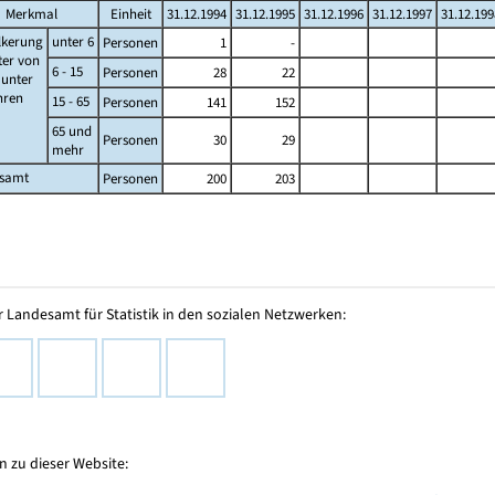
Merkmal
Einheit
31.12.1994
31.12.1995
31.12.1996
31.12.1997
31.12.199
lkerung
unter 6
Personen
1
-
ter von
6 - 15
Personen
28
22
s unter
ahren
15 - 65
Personen
141
152
65 und
Personen
30
29
mehr
esamt
Personen
200
203
 Landesamt für Statistik in den sozialen Netzwerken:
 zu dieser Website: