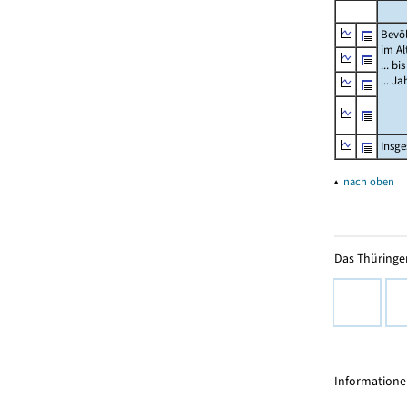
Bevö
im Al
... bi
... J
Insg
▴
nach oben
Das Thüringer
Informationen