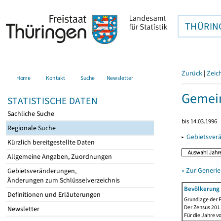
THÜRIN
Zurück
|
Zeic
Home
Kontakt
Suche
Newsletter
Gemein
STATISTISCHE DATEN
Sachliche Suche
bis 14.03.1996
Regionale Suche
▸
Gebietsver
Kürzlich bereitgestellte Daten
Allgemeine Angaben, Zuordnungen
» Zur Generie
Gebietsveränderungen,
Änderungen zum Schlüsselverzeichnis
Bevölkerung 
Definitionen und Erläuterungen
Grundlage der F
Der Zensus 2011
Newsletter
Für die Jahre v