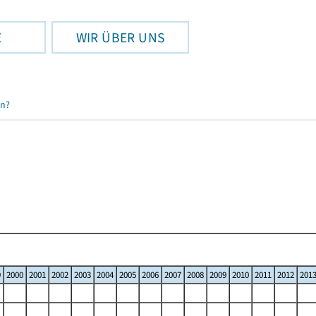
E
WIR ÜBER UNS
en?
9
2000
2001
2002
2003
2004
2005
2006
2007
2008
2009
2010
2011
2012
201