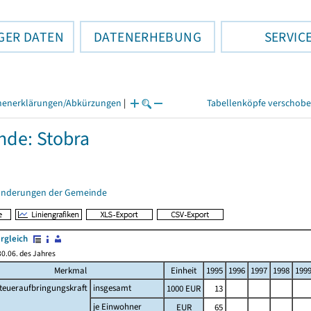
GER DATEN
DATENERHEBUNG
SERVIC
henerklärungen/Abkürzungen
|
Tabellenköpfe verschob
de: Stobra
änderungen der Gemeinde
rgleich
0.06. des Jahres
Merkmal
Einheit
1995
1996
1997
1998
199
teueraufbringungskraft
insgesamt
1000 EUR
13
je Einwohner
EUR
65