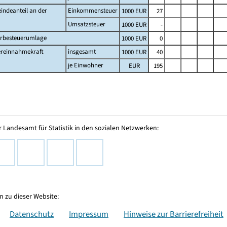
indeanteil an der
Einkommensteuer
1000 EUR
27
Umsatzsteuer
1000 EUR
-
rbesteuerumlage
1000 EUR
0
ereinnahmekraft
insgesamt
1000 EUR
40
je Einwohner
EUR
195
 Landesamt für Statistik in den sozialen Netzwerken:
 zu dieser Website:
Datenschutz
Impressum
Hinweise zur Barrierefreiheit