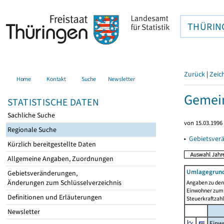
THÜRIN
Zurück
|
Zeic
Home
Kontakt
Suche
Newsletter
Gemein
STATISTISCHE DATEN
Sachliche Suche
von 15.03.1996 
Regionale Suche
▸
Gebietsver
Kürzlich bereitgestellte Daten
Allgemeine Angaben, Zuordnungen
Umlagegrund
Gebietsveränderungen,
Änderungen zum Schlüsselverzeichnis
Angaben zu den 
Einwohner zum 
Definitionen und Erläuterungen
Steuerkraftzah
Newsletter
Einwo