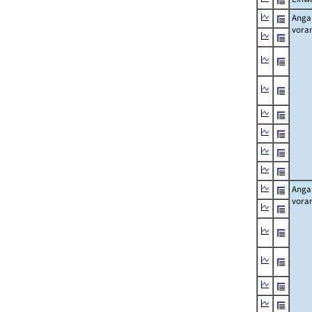
Angab
vora
Angab
vora