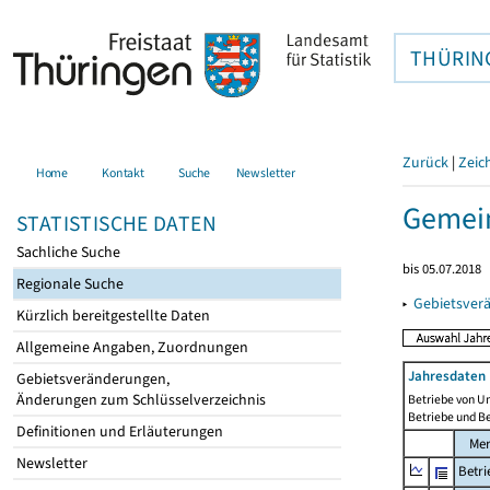
THÜRIN
Zurück
|
Zeic
Home
Kontakt
Suche
Newsletter
Gemein
STATISTISCHE DATEN
Sachliche Suche
bis 05.07.2018
Regionale Suche
▸
Gebietsver
Kürzlich bereitgestellte Daten
Allgemeine Angaben, Zuordnungen
Jahresdaten 
Gebietsveränderungen,
Änderungen zum Schlüsselverzeichnis
Betriebe von U
Betriebe und B
Definitionen und Erläuterungen
Me
Newsletter
Betri