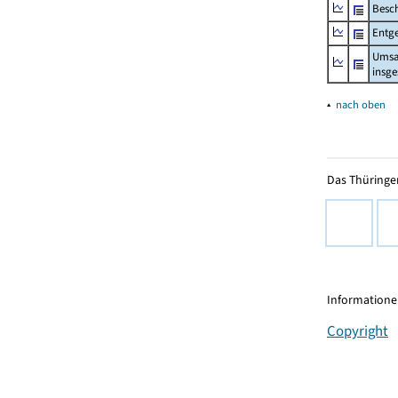
Besch
Entge
Umsa
insg
▴
nach oben
Das Thüringer
Informationen
Copyright