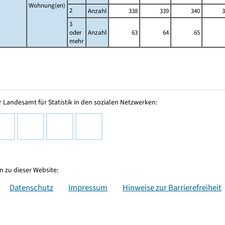
Wohnung(en)
2
Anzahl
338
339
340
3
3
oder
Anzahl
63
64
65
mehr
 Landesamt für Statistik in den sozialen Netzwerken:
 zu dieser Website:
Datenschutz
Impressum
Hinweise zur Barrierefreiheit