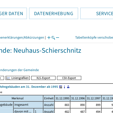
GER DATEN
DATENERHEBUNG
SERVIC
henerklärungen/Abkürzungen
|
Tabellenköpfe verschob
de: Neuhaus-Schierschnitz
änderungen der Gemeinde
Wohngebäuden am 31. Dezember ab 1995
me
Merkmal
Einheit
31.12.1995
31.12.1996
31.12.1997
31.12.1
gebäude
insgesamt
Anzahl
883
890
899
9
davon mit ...
1
Anzahl
482
487
494
4