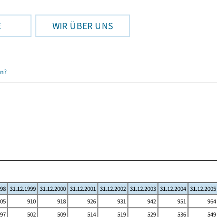
E
WIR ÜBER UNS
en?
998
31.12.1999
31.12.2000
31.12.2001
31.12.2002
31.12.2003
31.12.2004
31.12.2005
05
910
918
926
931
942
951
964
97
502
509
514
519
529
536
549