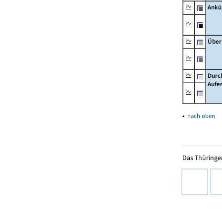
Ankü
Über
Durc
Aufe
▴
nach oben
Das Thüringer