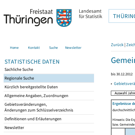
THÜRIN
Zurück
|
Zeic
Home
Kontakt
Suche
Newsletter
Gemein
STATISTISCHE DATEN
Sachliche Suche
bis 30.12.2012
Regionale Suche
▸
Gebietsver
Kürzlich bereitgestellte Daten
Allgemeine Angaben, Zuordnungen
Ergebnisse d
Gebietsveränderungen,
Änderungen zum Schlüsselverzeichnis
durchschnittli
Definitionen und Erläuterungen
Hinweis: Die Er
bzw. Gemeinden
Newsletter