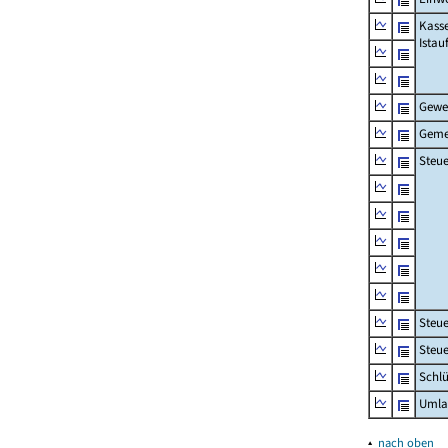
Kass
Ista
Gewe
Geme
Steue
Steu
Steue
Schlü
Umla
▴
nach oben