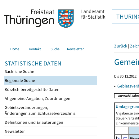
THÜRIN
Zurück
|
Zeic
Home
Kontakt
Suche
Newsletter
Gemein
STATISTISCHE DATEN
Sachliche Suche
bis 30.12.2012
Regionale Suche
▸
Gebietsver
Kürzlich bereitgestellte Daten
Allgemeine Angaben, Zuordnungen
Umlagegrund
Gebietsveränderungen,
Änderungen zum Schlüsselverzeichnis
Angaben zu Ein
Steuerkraftzah
Definitionen und Erläuterungen
Einkommensteu
Newsletter
Einwo