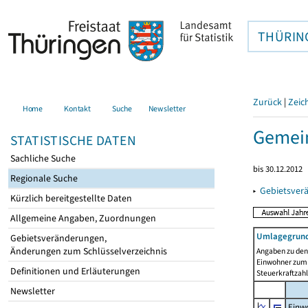
THÜRIN
Zurück
|
Zeic
Home
Kontakt
Suche
Newsletter
Gemein
STATISTISCHE DATEN
Sachliche Suche
bis 30.12.2012
Regionale Suche
▸
Gebietsver
Kürzlich bereitgestellte Daten
Allgemeine Angaben, Zuordnungen
Umlagegrund
Gebietsveränderungen,
Änderungen zum Schlüsselverzeichnis
Angaben zu den 
Einwohner zum 
Definitionen und Erläuterungen
Steuerkraftzah
Newsletter
Einwo