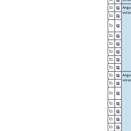
Angab
vora
Angab
vora