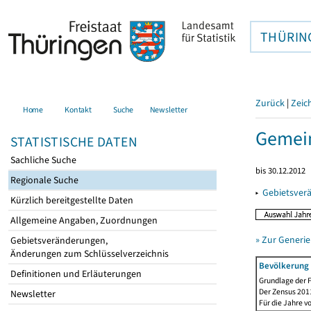
THÜRIN
Zurück
|
Zeic
Home
Kontakt
Suche
Newsletter
Gemein
STATISTISCHE DATEN
Sachliche Suche
bis 30.12.2012
Regionale Suche
▸
Gebietsver
Kürzlich bereitgestellte Daten
Allgemeine Angaben, Zuordnungen
» Zur Generie
Gebietsveränderungen,
Änderungen zum Schlüsselverzeichnis
Bevölkerung 
Definitionen und Erläuterungen
Grundlage der F
Der Zensus 2011
Newsletter
Für die Jahre v