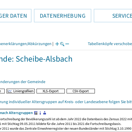
GER DATEN
DATENERHEBUNG
SERVIC
henerklärungen/Abkürzungen
|
Tabellenköpfe verschob
de: Scheibe-Alsbach
änderungen der Gemeinde
rung individueller Altersgruppen auf Kreis- oder Landesebene folgen Sie b
nach Altersgruppen
ortschreibung der Bevölkerungszahl ist ab dem Jahr 2022 die Datenbasis des Zensus 2022 mit
 mit Stichtag 09.05.2011 bildete für die Jahre 2011 bis 2021 die Fortschreibungsbasis.
or 2011 wurde das Zentrale Einwohnerregister der neuen Bundesländer mit Stichtag 3.10.1990