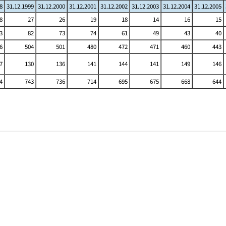
8
31.12.1999
31.12.2000
31.12.2001
31.12.2002
31.12.2003
31.12.2004
31.12.2005
8
27
26
19
18
14
16
15
3
82
73
74
61
49
43
40
6
504
501
480
472
471
460
443
7
130
136
141
144
141
149
146
4
743
736
714
695
675
668
644