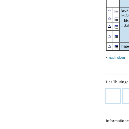
Bevö
im Al
... bi
... J
Insg
▴
nach oben
Das Thüringer
Informationen