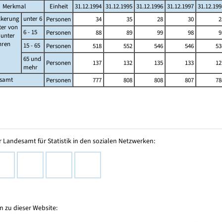
Merkmal
Einheit
31.12.1994
31.12.1995
31.12.1996
31.12.1997
31.12.199
lkerung
unter 6
Personen
34
35
28
30
2
ter von
6 - 15
Personen
88
89
99
98
9
s unter
ahren
15 - 65
Personen
518
552
546
546
53
65 und
Personen
137
132
135
133
12
mehr
esamt
Personen
777
808
808
807
78
 Landesamt für Statistik in den sozialen Netzwerken:
 zu dieser Website: