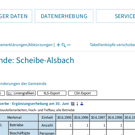
GER DATEN
DATENERHEBUNG
SERVIC
henerklärungen/Abkürzungen
|
Tabellenköpfe verschob
de: Scheibe-Alsbach
änderungen der Gemeinde
erbe - Ergänzungserhebung am 30. Juni
austellenarbeiten, Hoch- und Tiefbau; alle Betriebe
Merkmal
Einheit
30.6.1995
30.6.1996
30.6.1997
30.6.1998
30.6.1
0.
Betriebe
Anzahl
1
1
1
1
Beschäftigte
Personen
.
.
.
.