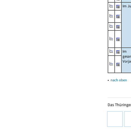
Im Ju
Im
gesa
Vorj
▴
nach oben
Das Thüringer