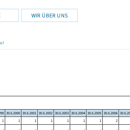
E
WIR ÜBER UNS
en?
999
30.6.2000
30.6.2001
30.6.2002
30.6.2003
30.6.2004
30.6.2005
30.6.2006
30.6.2
1
1
1
1
1
1
1
2
.
.
.
.
.
.
.
.