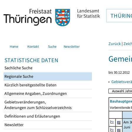
THÜRIN
Zurück
|
Zeic
Home
Kontakt
Suche
Newsletter
Gemein
STATISTISCHE DATEN
Sachliche Suche
bis 30.12.2012
Regionale Suche
▸
Gebietsver
Kürzlich bereitgestellte Daten
Allgemeine Angaben, Zuordnungen
Bauhauptgew
Gebietsveränderungen,
Änderungen zum Schlüsselverzeichnis
Vorbereitende B
Definitionen und Erläuterungen
Am 3
Newsletter
Juni