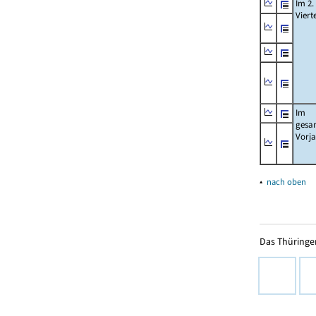
Im 2.
Viert
Im
gesa
Vorj
▴
nach oben
Das Thüringer