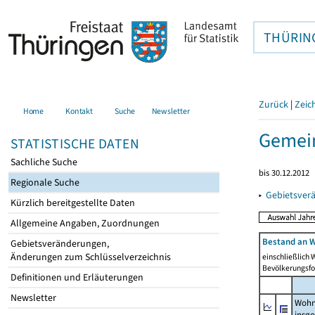
THÜRIN
Zurück
|
Zeic
Home
Kontakt
Suche
Newsletter
Gemein
STATISTISCHE DATEN
Sachliche Suche
bis 30.12.2012
Regionale Suche
▸
Gebietsver
Kürzlich bereitgestellte Daten
Allgemeine Angaben, Zuordnungen
Bestand an W
Gebietsveränderungen,
Änderungen zum Schlüsselverzeichnis
einschließlich
Bevölkerungsfo
Definitionen und Erläuterungen
Newsletter
Wohn
insg