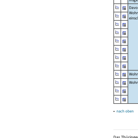
Davon
Woh
einsc
Wohn
Wohn
▴
nach oben
Das Thüringer