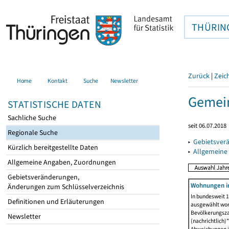
THÜRIN
Zurück
|
Zeic
Home
Kontakt
Suche
Newsletter
Gemein
STATISTISCHE DATEN
Sachliche Suche
seit 06.07.2018
Regionale Suche
▸
Gebietsver
Kürzlich bereitgestellte Daten
▸
Allgemeine
Allgemeine Angaben, Zuordnungen
Gebietsveränderungen,
Wohnungen in
Änderungen zum Schlüsselverzeichnis
In bundesweit 1
Definitionen und Erläuterungen
ausgewählt wor
Bevölkerungszah
Newsletter
(nachrichtlich)"