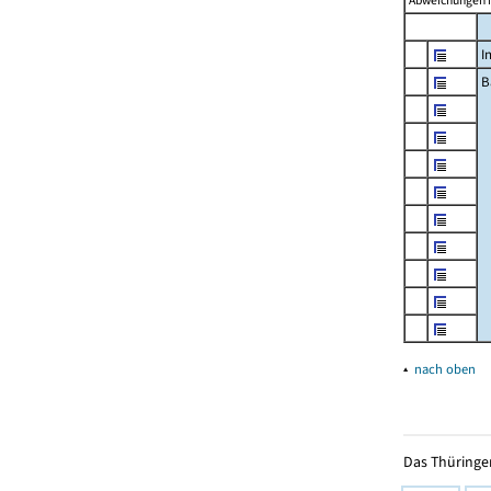
Abweichungen i
I
B
▴
nach oben
Das Thüringer