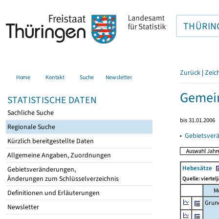
THÜRIN
Zurück
|
Zeic
Home
Kontakt
Suche
Newsletter
Gemein
STATISTISCHE DATEN
Sachliche Suche
bis 31.01.2006
Regionale Suche
▸
Gebietsver
Kürzlich bereitgestellte Daten
Allgemeine Angaben, Zuordnungen
Hebesätze
Gebietsveränderungen,
Änderungen zum Schlüsselverzeichnis
Quelle: viertel
M
Definitionen und Erläuterungen
Grun
Newsletter