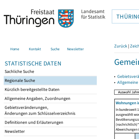
THÜRIN
Zurück
|
Zeic
Home
Kontakt
Suche
Newsletter
Gemein
STATISTISCHE DATEN
Sachliche Suche
▸
Gebietsver
Regionale Suche
▸
Allgemeine
Kürzlich bereitgestellte Daten
Allgemeine Angaben, Zuordnungen
Wohnungen in
Gebietsveränderungen,
In bundesweit 1
Änderungen zum Schlüsselverzeichnis
ausgewählt wor
Bevölkerungszah
Definitionen und Erläuterungen
(nachrichtlich)"
Abweichungen i
Newsletter