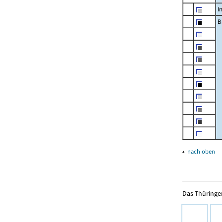
I
B
▴
nach oben
Das Thüringer