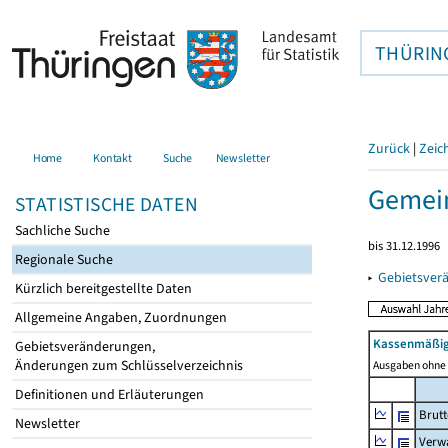
THÜRIN
Zurück
|
Zeic
Home
Kontakt
Suche
Newsletter
Gemein
STATISTISCHE DATEN
Sachliche Suche
bis 31.12.1996
Regionale Suche
▸
Gebietsver
Kürzlich bereitgestellte Daten
Allgemeine Angaben, Zuordnungen
Kassenmäßig
Gebietsveränderungen,
Änderungen zum Schlüsselverzeichnis
Ausgaben ohne 
Definitionen und Erläuterungen
Brut
Newsletter
Verw