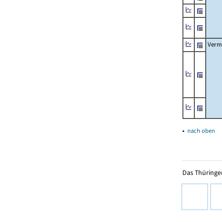
Verm
▴
nach oben
Das Thüringer