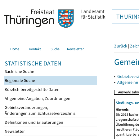
THÜRIN
Zurück
|
Zeic
Home
Kontakt
Suche
Newsletter
Gemein
STATISTISCHE DATEN
Sachliche Suche
▸
Gebietsver
Regionale Suche
▸
Allgemeine
Kürzlich bereitgestellte Daten
Allgemeine Angaben, Zuordnungen
Siedlungs- u
Gebietsveränderungen,
Hinweis:
Änderungen zum Schlüsselverzeichnis
Bis 2013 basie
Liegenschaftsd
Definitionen und Erläuterungen
Überführung der
resultieren Fl
Newsletter
quantifizierbar