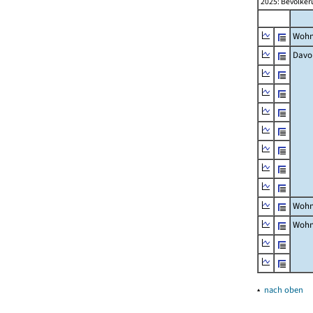
2025: Bevölker
Wohn
Davo
Wohn
Wohn
▴
nach oben