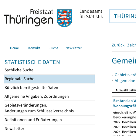
THÜRIN
Zurück
|
Zeic
Home
Kontakt
Suche
Newsletter
Gemein
STATISTISCHE DATEN
Sachliche Suche
▸
Gebietsver
Regionale Suche
▸
Allgemeine
Kürzlich bereitgestellte Daten
Allgemeine Angaben, Zuordnungen
Bestand an W
Gebietsveränderungen,
Wohnungszäh
Änderungen zum Schlüsselverzeichnis
einschließlich
Bevölkerungsfo
Definitionen und Erläuterungen
2022: Bevölker
2023: Bevölker
Newsletter
2024: Bevölker