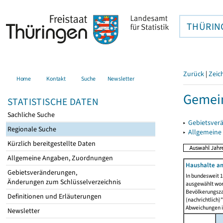
THÜRIN
Zurück
|
Zeic
Home
Kontakt
Suche
Newsletter
Gemein
STATISTISCHE DATEN
Sachliche Suche
▸
Gebietsver
Regionale Suche
▸
Allgemeine
Kürzlich bereitgestellte Daten
Allgemeine Angaben, Zuordnungen
Haushalte am
Gebietsveränderungen,
In bundesweit 1
Änderungen zum Schlüsselverzeichnis
ausgewählt wor
Bevölkerungszah
Definitionen und Erläuterungen
(nachrichtlich)"
Abweichungen i
Newsletter