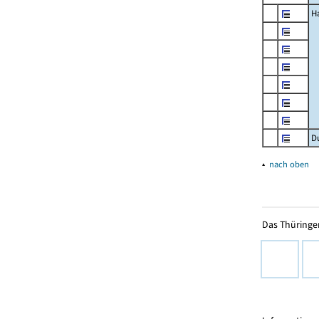
H
D
▴
nach oben
Das Thüringer