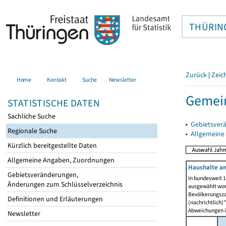
THÜRIN
Zurück
|
Zeic
Home
Kontakt
Suche
Newsletter
Gemein
STATISTISCHE DATEN
Sachliche Suche
▸
Gebietsver
Regionale Suche
▸
Allgemeine
Kürzlich bereitgestellte Daten
Allgemeine Angaben, Zuordnungen
Haushalte am
Gebietsveränderungen,
In bundesweit 1
Änderungen zum Schlüsselverzeichnis
ausgewählt wor
Bevölkerungszah
Definitionen und Erläuterungen
(nachrichtlich)"
Abweichungen i
Newsletter