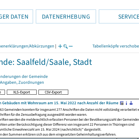
GER DATEN
DATENERHEBUNG
SERVIC
henerklärungen/Abkürzungen
|
Tabellenköpfe verschob
de: Saalfeld/Saale, Stadt
änderungen der Gemeinde
 Angaben, Zuordnungen
n Gebäuden mit Wohnraum am 15. Mai 2022 nach Anzahl der Räume
63 Gemeinden konnten für insgesamt 277 Anschriften die Daten nicht vollständig verarbeitet 
chriften für die Zensusbefragung ausgewählt worden waren.
riften werden die melderechtlich erfassten Personen bei der Bevölkerungszahl der Gemeinden
len unter Berücksichtigung dieser Differenz von insgesamt 22 Personen in Thüringen sind
"Amtliche Einwohnerzahl am 15. Mai 2024 (nachrichtlich)" dargestellt.
n den Summen erklären sich aus dem eingesetzten Geheimhaltungsverfahren.