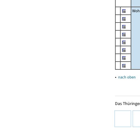
Woh
▴
nach oben
Das Thüringer