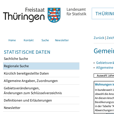
THÜRIN
Zurück
|
Zeic
Home
Kontakt
Suche
Newsletter
Gemein
STATISTISCHE DATEN
Sachliche Suche
▸
Gebietsver
Regionale Suche
▸
Allgemeine
Kürzlich bereitgestellte Daten
Allgemeine Angaben, Zuordnungen
Wohnungen i
Gebietsveränderungen,
In bundesweit 1
Änderungen zum Schlüsselverzeichnis
obwohl die Ans
An diesen Ansch
Definitionen und Erläuterungen
Bevölkerungszah
in der Tabelle 
Newsletter
Abweichungen i