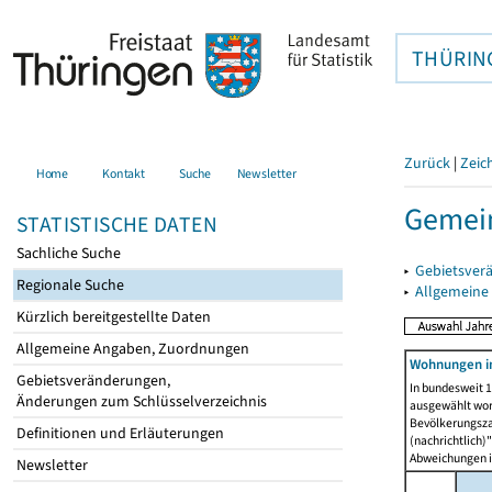
THÜRIN
Zurück
|
Zeic
Home
Kontakt
Suche
Newsletter
Gemein
STATISTISCHE DATEN
Sachliche Suche
▸
Gebietsver
Regionale Suche
▸
Allgemeine
Kürzlich bereitgestellte Daten
Allgemeine Angaben, Zuordnungen
Wohnungen i
Gebietsveränderungen,
In bundesweit 1
Änderungen zum Schlüsselverzeichnis
ausgewählt wor
Bevölkerungszah
Definitionen und Erläuterungen
(nachrichtlich)"
Abweichungen i
Newsletter