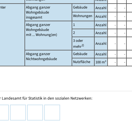
nter
Abgang ganzer
Gebäude
Anzahl
-
-
Wohngebäude
Wohnungen
Anzahl
-
-
insgesamt
Abgang ganzer
1
Anzahl
-
-
Wohngebäude
2
Anzahl
-
-
mit ... Wohnung(en)
3 oder
Anzahl
-
-
2)
mehr
Abgang ganzer
Gebäude
Anzahl
-
-
Nichtwohngebäude
Nutzfläche
100 m²
-
-
 Landesamt für Statistik in den sozialen Netzwerken: