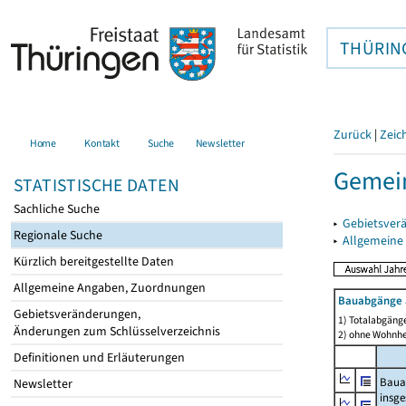
THÜRIN
Zurück
|
Zeic
Home
Kontakt
Suche
Newsletter
Gemei
STATISTISCHE DATEN
Sachliche Suche
▸
Gebietsver
Regionale Suche
▸
Allgemeine
Kürzlich bereitgestellte Daten
Allgemeine Angaben, Zuordnungen
Bauabgänge 
Gebietsveränderungen,
1) Totalabgäng
Änderungen zum Schlüsselverzeichnis
2) ohne Wohnh
Definitionen und Erläuterungen
Baua
Newsletter
insg