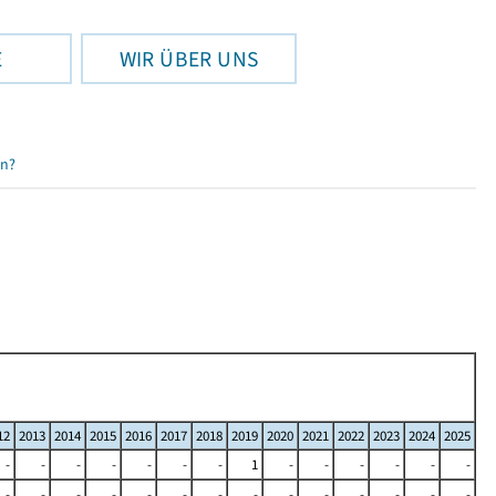
E
WIR ÜBER UNS
en?
12
2013
2014
2015
2016
2017
2018
2019
2020
2021
2022
2023
2024
2025
-
-
-
-
-
-
-
1
-
-
-
-
-
-
-
-
-
-
-
-
-
-
-
-
-
-
-
-