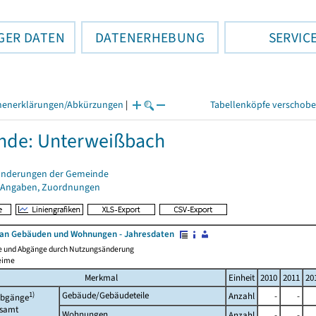
GER DATEN
DATENERHEBUNG
SERVIC
henerklärungen/Abkürzungen
|
Tabellenköpfe verschob
nde: Unterweißbach
änderungen der Gemeinde
 Angaben, Zuordnungen
an Gebäuden und Wohnungen - Jahresdaten
e und Abgänge durch Nutzungsänderung
eime
Merkmal
Einheit
2010
2011
20
1)
Gebäude/Gebäudeteile
Anzahl
-
-
bgänge
esamt
Wohnungen
Anzahl
-
-