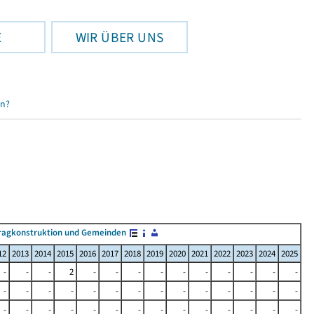
E
WIR ÜBER UNS
en?
ragkonstruktion und Gemeinden
12
2013
2014
2015
2016
2017
2018
2019
2020
2021
2022
2023
2024
2025
-
-
-
2
-
-
-
-
-
-
-
-
-
-
-
-
-
-
-
-
-
-
-
-
-
-
-
-
-
-
-
-
-
-
-
-
-
-
-
-
-
-