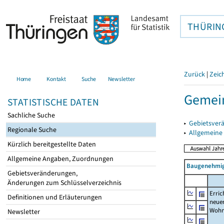
THÜRIN
Zurück
|
Zeic
Home
Kontakt
Suche
Newsletter
Gemei
STATISTISCHE DATEN
Sachliche Suche
▸
Gebietsver
Regionale Suche
▸
Allgemeine
Kürzlich bereitgestellte Daten
Allgemeine Angaben, Zuordnungen
Baugenehmig
Gebietsveränderungen,
Änderungen zum Schlüsselverzeichnis
Erric
Definitionen und Erläuterungen
neue
Wohn
Newsletter