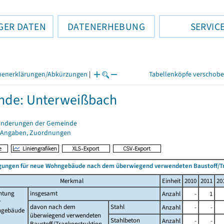
GER DATEN
DATENERHEBUNG
SERVIC
henerklärungen/Abkürzungen
|
Tabellenköpfe verschob
nde: Unterweißbach
änderungen der Gemeinde
 Angaben, Zuordnungen
ungen für neue Wohngebäude nach dem überwiegend verwendeten Baustoff/T
Merkmal
Einheit
2010
2011
20
htung
insgesamt
Anzahl
-
1
r
davon nach dem
Stahl
Anzahl
-
-
gebäude
überwiegend verwendeten
Stahlbeton
Anzahl
-
-
Baustoff/Tragkonstruktion