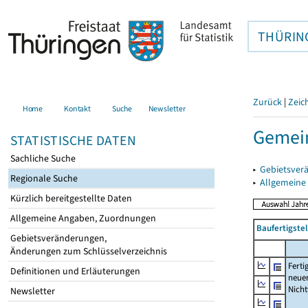
THÜRIN
Zurück
|
Zeic
Home
Kontakt
Suche
Newsletter
Gemei
STATISTISCHE DATEN
Sachliche Suche
▸
Gebietsver
Regionale Suche
▸
Allgemeine
Kürzlich bereitgestellte Daten
Allgemeine Angaben, Zuordnungen
Baufertigst
Gebietsveränderungen,
Änderungen zum Schlüsselverzeichnis
Ferti
Definitionen und Erläuterungen
neue
Nich
Newsletter