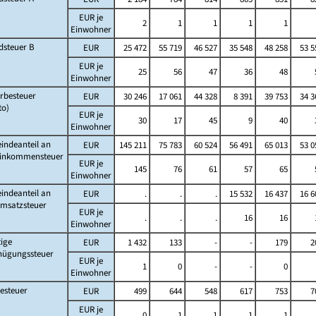
EUR je
2
1
1
1
1
Einwohner
dsteuer B
EUR
25 472
55 719
46 527
35 548
48 258
53 5
EUR je
25
56
47
36
48
Einwohner
rbesteuer
EUR
30 246
17 061
44 328
8 391
39 753
34 3
to)
EUR je
30
17
45
9
40
Einwohner
indeanteil an
EUR
145 211
75 783
60 524
56 491
65 013
53 0
Einkommensteuer
EUR je
145
76
61
57
65
Einwohner
indeanteil an
EUR
.
.
.
15 532
16 437
16 6
Umsatzsteuer
EUR je
.
.
.
16
16
Einwohner
ige
EUR
1 432
133
-
-
179
2
nügungssteuer
EUR je
1
0
-
-
0
Einwohner
esteuer
EUR
499
644
548
617
753
7
EUR je
0
1
1
1
1