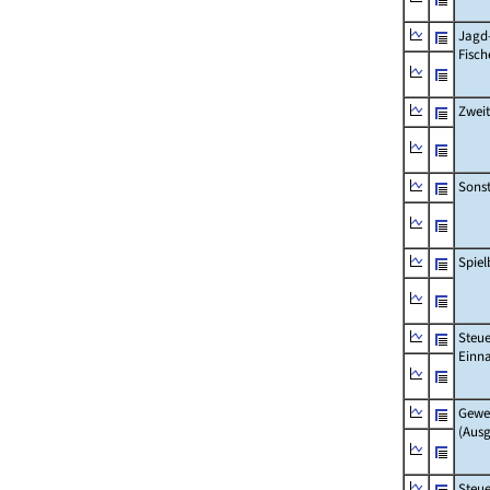
Jagd
Fisch
Zwei
Sonst
Spie
Steue
Einn
Gewe
(Aus
Steue