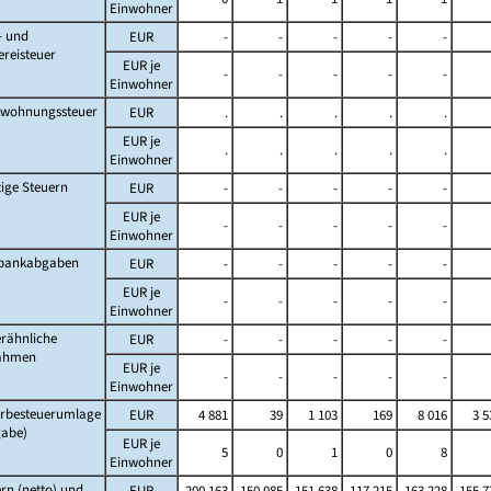
Einwohner
- und
EUR
-
-
-
-
-
ereisteuer
EUR je
-
-
-
-
-
Einwohner
twohnungssteuer
EUR
.
.
.
.
.
EUR je
.
.
.
.
.
Einwohner
ige Steuern
EUR
-
-
-
-
-
EUR je
-
-
-
-
-
Einwohner
lbankabgaben
EUR
-
-
-
-
-
EUR je
-
-
-
-
-
Einwohner
rähnliche
EUR
-
-
-
-
-
ahmen
EUR je
-
-
-
-
-
Einwohner
rbesteuerumlage
EUR
4 881
39
1 103
169
8 016
3 5
gabe)
EUR je
5
0
1
0
8
Einwohner
rn (netto) und
EUR
200 163
150 085
151 638
117 215
163 228
155 7