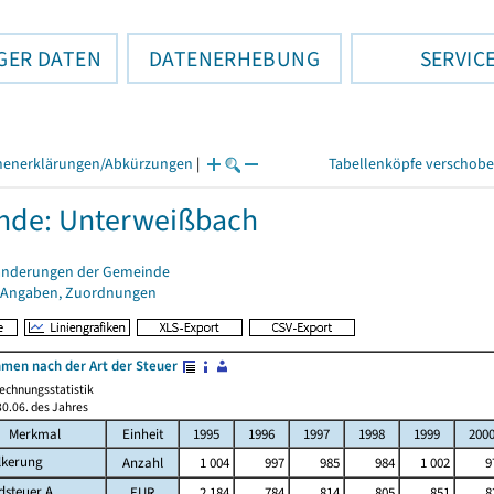
GER DATEN
DATENERHEBUNG
SERVIC
henerklärungen/Abkürzungen
|
Tabellenköpfe verschob
nde: Unterweißbach
änderungen der Gemeinde
 Angaben, Zuordnungen
men nach der Art der Steuer
echnungsstatistik
0.06. des Jahres
Merkmal
Einheit
1995
1996
1997
1998
1999
200
lkerung
Anzahl
1 004
997
985
984
1 002
9
dsteuer A
EUR
2 184
784
814
805
851
8