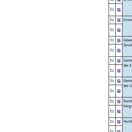
Grun
Gewe
(brut
Geme
der 
Geme
der 
Sonst
Verg
Hund