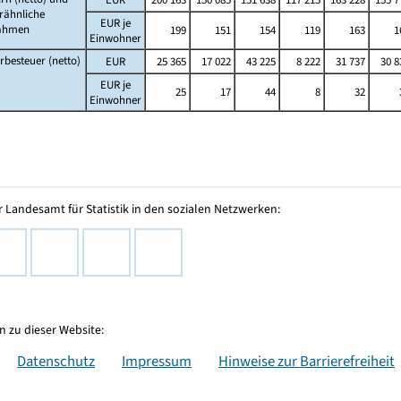
rähnliche
EUR je
ahmen
199
151
154
119
163
1
Einwohner
besteuer (netto)
EUR
25 365
17 022
43 225
8 222
31 737
30 8
EUR je
25
17
44
8
32
Einwohner
 Landesamt für Statistik in den sozialen Netzwerken:
 zu dieser Website:
Datenschutz
Impressum
Hinweise zur Barrierefreiheit