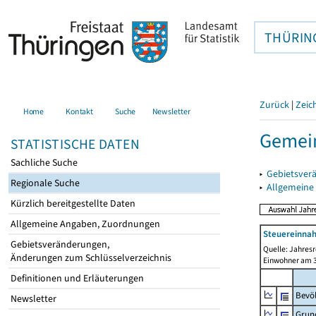
THÜRIN
Zurück
|
Zeic
Home
Kontakt
Suche
Newsletter
Gemei
STATISTISCHE DATEN
Sachliche Suche
▸
Gebietsver
Regionale Suche
▸
Allgemeine
Kürzlich bereitgestellte Daten
Allgemeine Angaben, Zuordnungen
Steuereinnah
Gebietsveränderungen,
Quelle: Jahresr
Änderungen zum Schlüsselverzeichnis
Einwohner am 3
Definitionen und Erläuterungen
Bevö
Newsletter
Grun