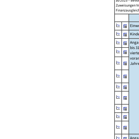
ab 2025 – Bevö
Zuweisungen Vorj
Finanzausgleichs
Einwo
Kinde
Anga
bis 3
viert
vora
Jahr
Anga