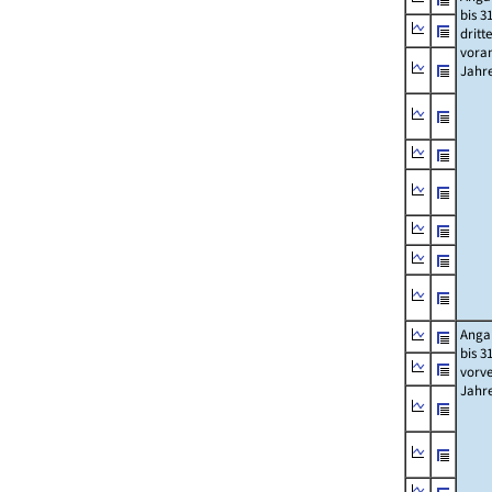
bis 3
dritt
vora
Jahr
Anga
bis 3
vorv
Jahr