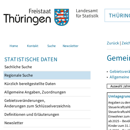
THÜRIN
Zurück
|
Zeic
Home
Kontakt
Suche
Newsletter
Gemei
STATISTISCHE DATEN
Sachliche Suche
▸
Gebietsver
Regionale Suche
▸
Allgemeine
Kürzlich bereitgestellte Daten
Allgemeine Angaben, Zuordnungen
Umlagegrund
Gebietsveränderungen,
Angaben zu den 
Änderungen zum Schlüsselverzeichnis
Steuerkraftzahl
Steuerkraftzah
Definitionen und Erläuterungen
Einwohner zum 3
ab 2025 – Bevö
Newsletter
Kinder zum 31.1