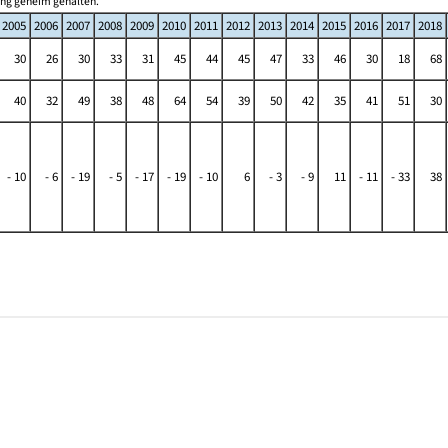
ung geheim gehalten.
2005
2006
2007
2008
2009
2010
2011
2012
2013
2014
2015
2016
2017
2018
30
26
30
33
31
45
44
45
47
33
46
30
18
68
40
32
49
38
48
64
54
39
50
42
35
41
51
30
- 10
- 6
- 19
- 5
- 17
- 19
- 10
6
- 3
- 9
11
- 11
- 33
38