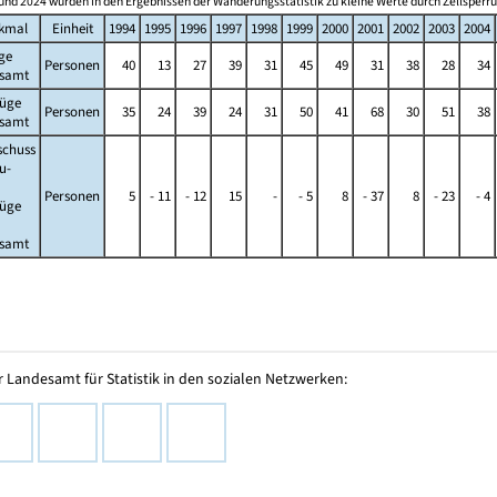
und 2024 wurden in den Ergebnissen der Wanderungsstatistik zu kleine Werte durch Zellsperr
kmal
Einheit
1994
1995
1996
1997
1998
1999
2000
2001
2002
2003
2004
ge
Personen
40
13
27
39
31
45
49
31
38
28
34
esamt
züge
Personen
35
24
39
24
31
50
41
68
30
51
38
esamt
schuss
u-
Personen
5
- 11
- 12
15
-
- 5
8
- 37
8
- 23
- 4
züge
esamt
 Landesamt für Statistik in den sozialen Netzwerken: