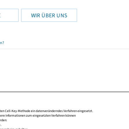
E
WIR ÜBER UNS
en?
nten Cell-Key-Methode ein datenveränderndes Verfahren eingesetzt.
tere Informationen zum eingesetzten Verfahren können
rden:
).