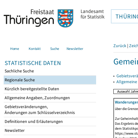
THÜRIN
Zurück
|
Zeic
Home
Kontakt
Suche
Newsletter
Gemei
STATISTISCHE DATEN
Sachliche Suche
▸
Gebietsver
Regionale Suche
▸
Allgemeine
Kürzlich bereitgestellte Daten
Allgemeine Angaben, Zuordnungen
Wanderunge
Gebietsveränderungen,
über die Grenz
Änderungen zum Schlüsselverzeichnis
Zur Geheimhalt
Definitionen und Erläuterungen
Das Ergebnis d
dem Statistikp
Newsletter
https://www.sta