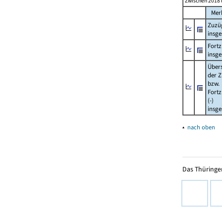
Zwischen 2018 
Mer
Zuzü
insg
Fort
insg
Über
der Z
bzw.
Fort
(-)
insg
▴
nach oben
Das Thüringer