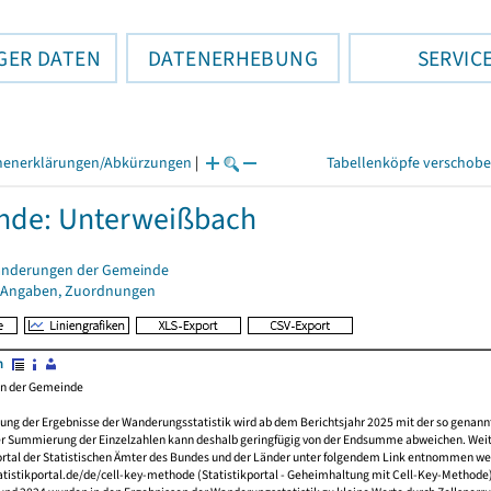
GER DATEN
DATENERHEBUNG
SERVIC
henerklärungen/Abkürzungen
|
Tabellenköpfe verschob
nde: Unterweißbach
änderungen der Gemeinde
 Angaben, Zuordnungen
n
en der Gemeinde
ung der Ergebnisse der Wanderungsstatistik wird ab dem Berichtsjahr 2025 mit der so genan
er Summierung der Einzelzahlen kann deshalb geringfügig von der Endsumme abweichen. Wei
ortal der Statistischen Ämter des Bundes und der Länder unter folgendem Link entnommen we
tistikportal.de/de/cell-key-methode (Statistikportal - Geheimhaltung mit Cell-Key-Methode