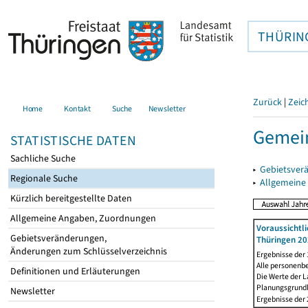
THÜRIN
Zurück
|
Zeic
Home
Kontakt
Suche
Newsletter
Gemei
STATISTISCHE DATEN
Sachliche Suche
▸
Gebietsver
Regionale Suche
▸
Allgemeine
Kürzlich bereitgestellte Daten
Allgemeine Angaben, Zuordnungen
Voraussichtl
Gebietsveränderungen,
Thüringen 20
Änderungen zum Schlüsselverzeichnis
Ergebnisse der
Alle personenb
Definitionen und Erläuterungen
Die Werte der 
Planungsgrundla
Newsletter
Ergebnisse der 2