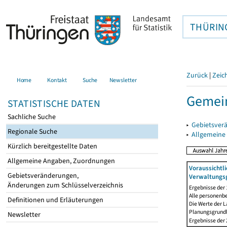
THÜRIN
Zurück
|
Zeic
Home
Kontakt
Suche
Newsletter
Gemei
STATISTISCHE DATEN
Sachliche Suche
▸
Gebietsver
Regionale Suche
▸
Allgemeine
Kürzlich bereitgestellte Daten
Allgemeine Angaben, Zuordnungen
Voraussichtl
Gebietsveränderungen,
Verwaltungsg
Änderungen zum Schlüsselverzeichnis
Ergebnisse der
Alle personenb
Definitionen und Erläuterungen
Die Werte der 
Planungsgrundla
Newsletter
Ergebnisse der 2