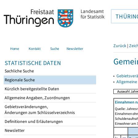
THÜRIN
Zurück
|
Zeic
Home
Kontakt
Suche
Newsletter
Gemei
STATISTISCHE DATEN
Sachliche Suche
▸
Gebietsver
Regionale Suche
▸
Allgemeine
Kürzlich bereitgestellte Daten
Allgemeine Angaben, Zuordnungen
Einnahmen n
Gebietsveränderungen,
Quelle: Jahresr
Änderungen zum Schlüsselverzeichnis
Einnahmen ohne
Schuldenaufnah
Definitionen und Erläuterungen
Einwohner am 3
Newsletter