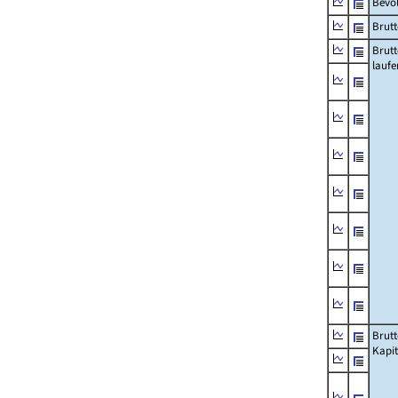
Bevö
Brutt
Brut
lauf
Brut
Kapi