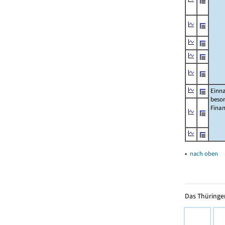
Einn
beso
Fina
▴
nach oben
Das Thüringer