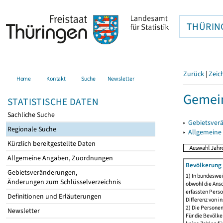
THÜRIN
Zurück
|
Zeic
Home
Kontakt
Suche
Newsletter
Gemei
STATISTISCHE DATEN
Sachliche Suche
▸
Gebietsver
Regionale Suche
▸
Allgemeine
Kürzlich bereitgestellte Daten
Allgemeine Angaben, Zuordnungen
Bevölkerung 
Gebietsveränderungen,
1) In bundeswei
Änderungen zum Schlüsselverzeichnis
obwohl die Ansc
erfassten Perso
Definitionen und Erläuterungen
Differenz von i
2) Die Persone
Newsletter
Für die Bevölke