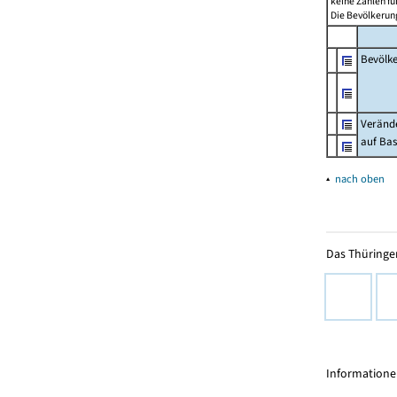
keine Zahlen f
Die Bevölkerung
Bevölk
Verände
auf Bas
▴
nach oben
Das Thüringer
Informationen