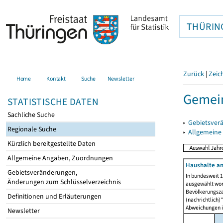
THÜRIN
Zurück
|
Zeic
Home
Kontakt
Suche
Newsletter
Gemei
STATISTISCHE DATEN
Sachliche Suche
▸
Gebietsver
Regionale Suche
▸
Allgemeine
Kürzlich bereitgestellte Daten
Allgemeine Angaben, Zuordnungen
Haushalte am
Gebietsveränderungen,
In bundesweit 1
Änderungen zum Schlüsselverzeichnis
ausgewählt wor
Bevölkerungszah
Definitionen und Erläuterungen
(nachrichtlich)"
Abweichungen i
Newsletter