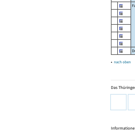
F
D
▴
nach oben
Das Thüringer
Informationen