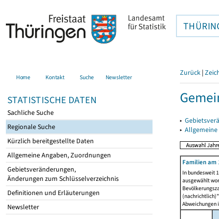
THÜRIN
Zurück
|
Zeic
Home
Kontakt
Suche
Newsletter
Gemei
STATISTISCHE DATEN
Sachliche Suche
▸
Gebietsver
Regionale Suche
▸
Allgemeine
Kürzlich bereitgestellte Daten
Allgemeine Angaben, Zuordnungen
Familien am 
Gebietsveränderungen,
In bundesweit 1
Änderungen zum Schlüsselverzeichnis
ausgewählt wor
Bevölkerungszah
Definitionen und Erläuterungen
(nachrichtlich)"
Abweichungen i
Newsletter