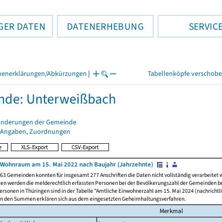
GER DATEN
DATENERHEBUNG
SERVIC
henerklärungen/Abkürzungen
|
Tabellenköpfe verschob
nde: Unterweißbach
änderungen der Gemeinde
 Angaben, Zuordnungen
Wohnraum am 15. Mai 2022 nach Baujahr (Jahrzehnte)
63 Gemeinden konnten für insgesamt 277 Anschriften die Daten nicht vollständig verarbeitet
ten werden die melderechtlich erfassten Personen bei der Bevölkerungszahl der Gemeinden be
rsonen in Thüringen sind in der Tabelle "Amtliche Einwohnerzahl am 15. Mai 2024 (nachrichtli
n den Summen erklären sich aus dem eingesetzten Geheimhaltungsverfahren.
Merkmal