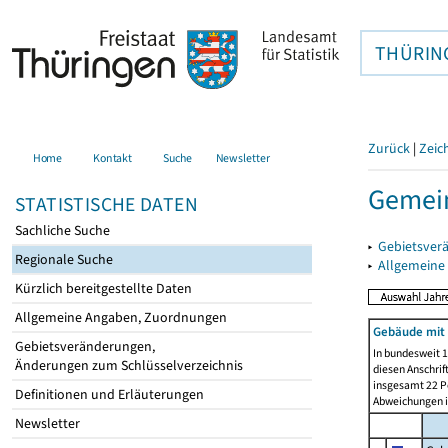
THÜRIN
Zurück
|
Zeic
Home
Kontakt
Suche
Newsletter
Gemei
STATISTISCHE DATEN
Sachliche Suche
▸
Gebietsver
Regionale Suche
▸
Allgemeine
Kürzlich bereitgestellte Daten
Allgemeine Angaben, Zuordnungen
Gebäude mit 
Gebietsveränderungen,
In bundesweit 1
Änderungen zum Schlüsselverzeichnis
diesen Anschrif
insgesamt 22 Pe
Definitionen und Erläuterungen
Abweichungen i
Newsletter