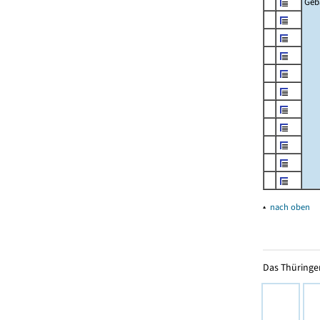
Geb
▴
nach oben
Das Thüringer